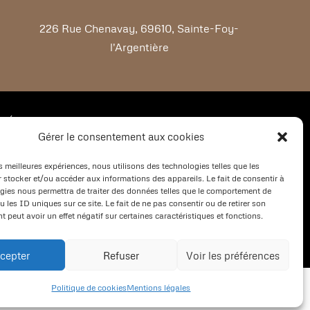
226 Rue Chenavay, 69610, Sainte-Foy-
l'Argentière
RÉALISATION
Gérer le consentement aux cookies
es meilleures expériences, nous utilisons des technologies telles que les
 stocker et/ou accéder aux informations des appareils. Le fait de consentir à
gies nous permettra de traiter des données telles que le comportement de
 les ID uniques sur ce site. Le fait de ne pas consentir ou de retirer son
 peut avoir un effet négatif sur certaines caractéristiques et fonctions.
cepter
Refuser
Voir les préférences
 de menuiseries à Chazelles-sur-Lyon
Politique de cookies
Mentions légales
Restauration de menuiseries à L’Arbresle