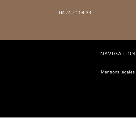
04
74
70
04
33
NAVIGATION
Mentions légales
Restauration de menuiseries dans l
Restauration de menuiseries à Saint-Ma