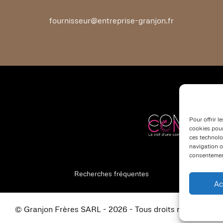
fournisseur@entreprise-granjon.fr
Pour offrir l
cookies pour
ces technolo
navigation ou
consentement
Recherches fréquentes
Ac
e Rhône
Restauration de menuiseries à Lyon
Restauration
© Granjon Frères SARL - 2026 - Tous droits réservés
rtin-en-Haut
Restauration de menuiseries à Rive-de-Gier