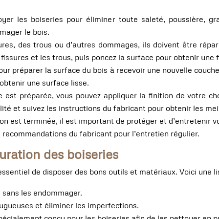
er les boiseries pour éliminer toute saleté, poussière, gra
mager le bois.
ures, des trous ou d’autres dommages, ils doivent être répar
issures et les trous, puis poncez la surface pour obtenir une fi
r préparer la surface du bois à recevoir une nouvelle couche de
obtenir une surface lisse.
e est préparée, vous pouvez appliquer la finition de votre ch
ité et suivez les instructions du fabricant pour obtenir les mei
on est terminée, il est important de protéger et d’entretenir v
s recommandations du fabricant pour l’entretien régulier.
uration des boiseries
 essentiel de disposer des bons outils et matériaux. Voici une 
es sans les endommager.
rugueuses et éliminer les imperfections.
pécialement conçu pour les boiseries afin de les nettoyer en p